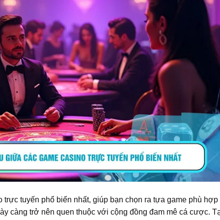
no trực tuyến phổ biến nhất, giúp bạn chọn ra tựa game phù hợp
ngày càng trở nên quen thuộc với cộng đồng đam mê cá cược. Tạ