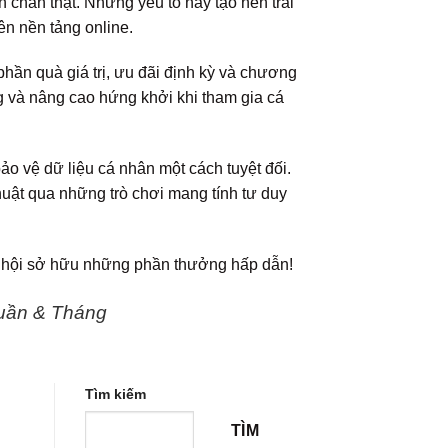
 chân thật. Những yếu tố này tạo nên trải
n nền tảng online.
n quà giá trị, ưu đãi định kỳ và chương
ng và nâng cao hứng khởi khi tham gia cá
ảo vệ dữ liệu cá nhân một cách tuyệt đối.
thuật qua những trò chơi mang tính tư duy
 hội sở hữu những phần thưởng hấp dẫn!
uần & Tháng
Tìm kiếm
TÌM