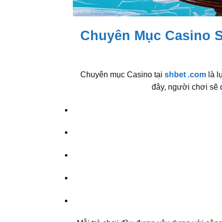
Chuyên Mục Casino S
Chuyên mục Casino tại
shbet .com
là l
đây, người chơi sẽ 