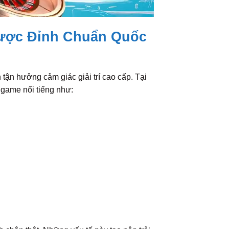
Cược Đỉnh Chuẩn Quốc
tận hưởng cảm giác giải trí cao cấp. Tại
 game nổi tiếng như: