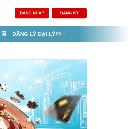
ĐĂNG NHẬP
ĐĂNG KÝ
🗒
ĐĂNG LÝ ĐẠI LÝ