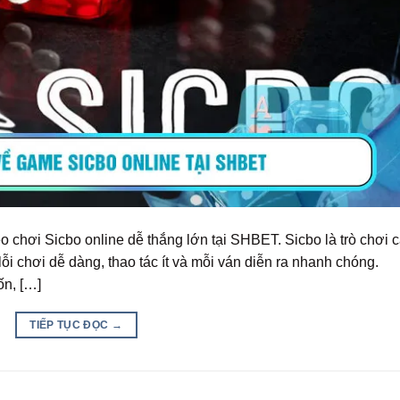
chơi Sicbo online dễ thắng lớn tại SHBET. Sicbo là trò chơi 
lỗi chơi dễ dàng, thao tác ít và mỗi ván diễn ra nhanh chóng.
ốn, […]
TIẾP TỤC ĐỌC
→