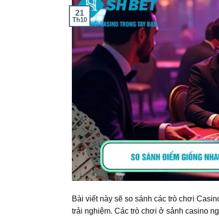
21
Th10
Bài viết này sẽ so sánh các trò chơi Casi
trải nghiệm. Các trò chơi ở sảnh casino 