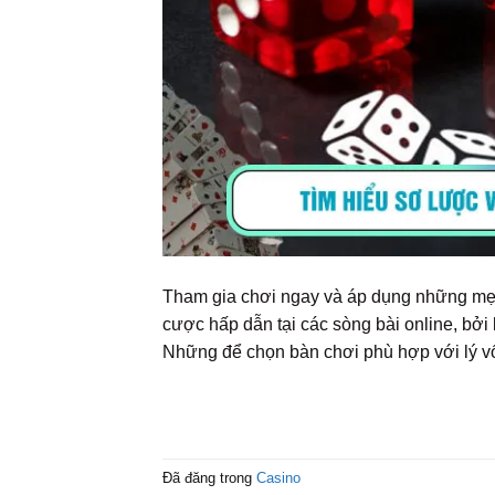
Tham gia chơi ngay và áp dụng những mẹo 
cược hấp dẫn tại các sòng bài online, bởi 
Những để chọn bàn chơi phù hợp với lý v
Đã đăng trong
Casino