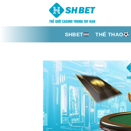
Chuyển
đến
nội
dung
SHBET
THỂ THAO