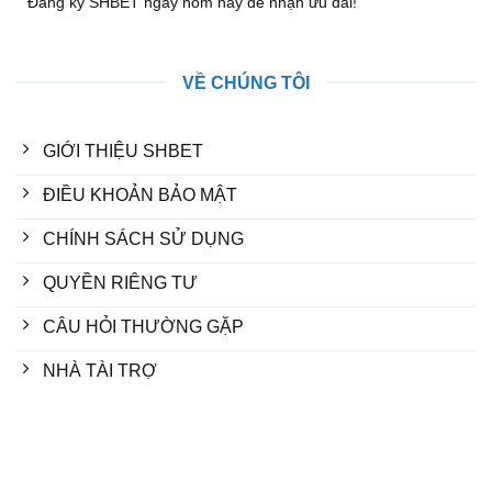
Đăng ký SHBET ngay hôm nay để nhận ưu đãi!
VỀ CHÚNG TÔI
GIỚI THIỆU SHBET
ĐIỀU KHOẢN BẢO MẬT
CHÍNH SÁCH SỬ DỤNG
QUYỀN RIÊNG TƯ
CÂU HỎI THƯỜNG GẶP
NHÀ TÀI TRỢ
KHUYẾN MÃI