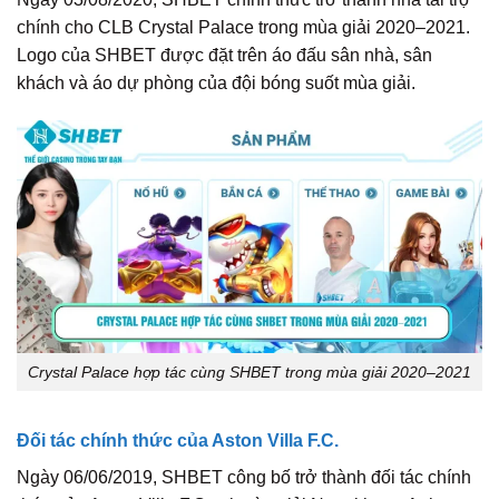
chính cho CLB Crystal Palace trong mùa giải 2020–2021.
Logo của SHBET được đặt trên áo đấu sân nhà, sân
khách và áo dự phòng của đội bóng suốt mùa giải.
Crystal Palace hợp tác cùng SHBET trong mùa giải 2020–2021
Đối tác chính thức của Aston Villa F.C.
Ngày 06/06/2019, SHBET công bố trở thành đối tác chính