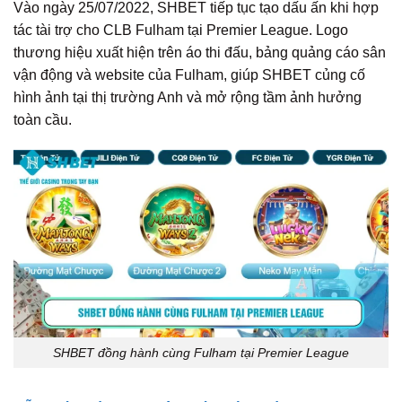
Vào ngày 25/07/2022, SHBET tiếp tục tạo dấu ấn khi hợp
tác tài trợ cho CLB Fulham tại Premier League. Logo
thương hiệu xuất hiện trên áo thi đấu, bảng quảng cáo sân
vận động và website của Fulham, giúp SHBET củng cố
hình ảnh tại thị trường Anh và mở rộng tầm ảnh hưởng
toàn cầu.
SHBET đồng hành cùng Fulham tại Premier League