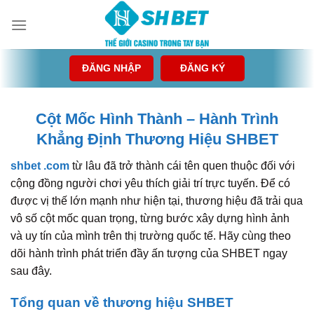
Chuyển
đến
nội
dung
ĐĂNG NHẬP
ĐĂNG KÝ
Cột Mốc Hình Thành – Hành Trình
Khẳng Định Thương Hiệu SHBET
shbet .com
từ lâu đã trở thành cái tên quen thuộc đối với
cộng đồng người chơi yêu thích giải trí trực tuyến. Để có
được vị thế lớn mạnh như hiện tại, thương hiệu đã trải qua
vô số cột mốc quan trọng, từng bước xây dựng hình ảnh
và uy tín của mình trên thị trường quốc tế. Hãy cùng theo
dõi hành trình phát triển đầy ấn tượng của SHBET ngay
sau đây.
Tổng quan về thương hiệu SHBET