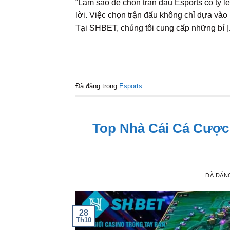
“Làm sao để chọn trận đấu Esports có tỷ lệ
lời. Việc chọn trận đấu không chỉ dựa và
Tại SHBET, chúng tôi cung cấp những bí 
Đã đăng trong
Esports
Top Nhà Cái Cá Cược 
ĐÃ ĐĂN
28
Th10