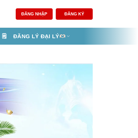
ĐĂNG NHẬP
ĐĂNG KÝ
🗒
ĐĂNG LÝ ĐẠI LÝ