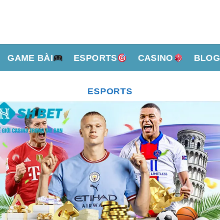
GAME BÀI
ESPORTS
CASINO
BLOG 
ESPORTS