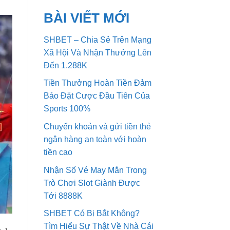
BÀI VIẾT MỚI
SHBET – Chia Sẻ Trên Mạng
Xã Hội Và Nhận Thưởng Lên
Đến 1.288K
Tiền Thưởng Hoàn Tiền Đảm
Bảo Đặt Cược Đầu Tiên Của
Sports 100%
Chuyển khoản và gửi tiền thẻ
ngân hàng an toàn với hoàn
tiền cao
Nhận Số Vé May Mắn Trong
Trò Chơi Slot Giành Được
Tới 8888K
SHBET Có Bị Bắt Không?
Tìm Hiểu Sự Thật Về Nhà Cái