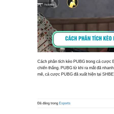
Cách phân tích kèo PUBG trong cá cược Es
chiến thắng. PUBG từ khi ra mắt đã nhanh 
mẽ, cá cược PUBG đã xuất hiện tại SHBET
Đã đăng trong
Esports