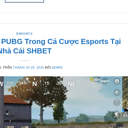
ESPORTS
 PUBG Trong Cá Cược Esports Tại
Nhà Cái SHBET
G TRÊN
THÁNG 10 28, 2025
BỞI
ADMIN